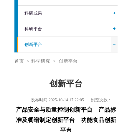
科研成果
科研平台
创新平台
首页
>
科学研究
>
创新平台
创新平台
发布时间:2025-10-14 17:22:05
浏览次数：
产品安全与质量控制创新平台
产品标
准及餐谱制定创新平台
功能食品创新
平台