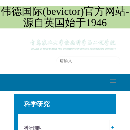
伟德国际(bevictor)官方网站-
源自英国始于1946
切
换
导
科学研究
航
科研团队