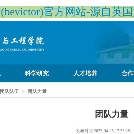
bevictor)官方网站-源自英国
伍
科学研究
人才培养
合作
团队队伍
>
团队力量
团队力量
发布时间:2025-04-25 17:53:28