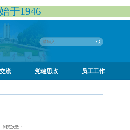
始于1946
交流
党建思政
员工工作
浏览次数：