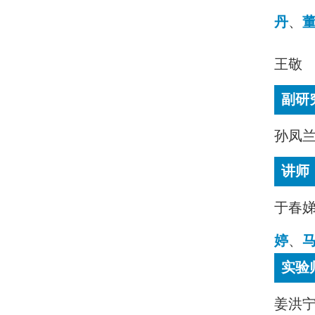
丹
、
王敬
副研
孙凤
讲师
于春
婷
、
实验
姜洪