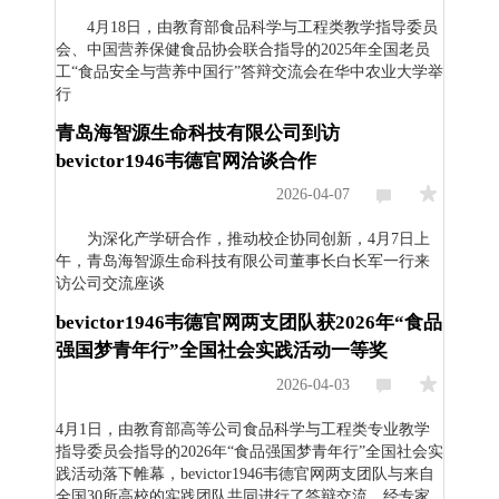
4月18日，由教育部食品科学与工程类教学指导委员
会、中国营养保健食品协会联合指导的2025年全国老员
工“食品安全与营养中国行”答辩交流会在华中农业大学举
行
青岛海智源生命科技有限公司到访
bevictor1946韦德官网洽谈合作
2026-04-07
为深化产学研合作，推动校企协同创新，4月7日上
午，青岛海智源生命科技有限公司董事长白长军一行来
访公司交流座谈
​bevictor1946韦德官网两支团队获2026年“食品
强国梦青年行”全国社会实践活动一等奖
2026-04-03
4月1日，由教育部高等公司食品科学与工程类专业教学
指导委员会指导的2026年“食品强国梦青年行”全国社会实
践活动落下帷幕，​bevictor1946韦德官网两支团队与来自
全国30所高校的实践团队共同进行了答辩交流，经专家