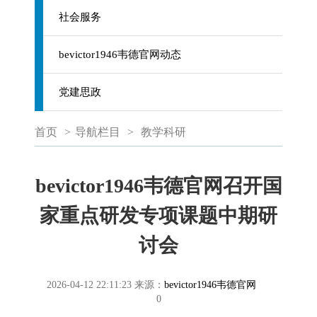
社会服务
bevictor1946韦德官网动态
党建思政
首页
>
导航栏目
>
教学科研
​bevictor1946韦德官网召开国
家重点研发专项课题中期研
讨会
2026-04-12 22:11:23
来源：
bevictor1946韦德官网
0