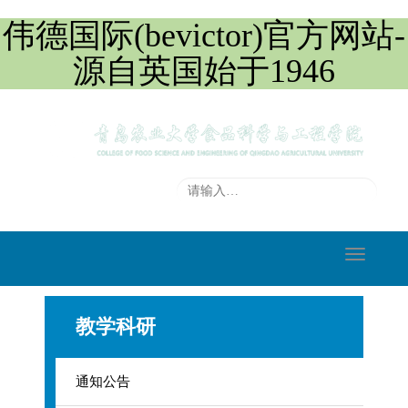
伟德国际(bevictor)官方网站-
源自英国始于1946
切
换
导
教学科研
航
通知公告