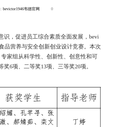
：
bevictor1946韦德官网
0
，促进员工综合素质全面发展，bevi
了第六届食品营养与安全创新创业设计竞赛。本次
，专家组从科学性、创新性、创意性和可
奖6项、二等奖13项、三等奖20项。