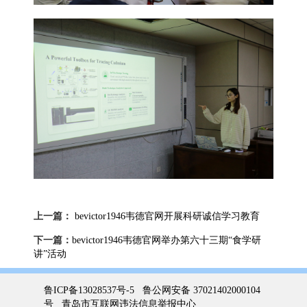
上一篇：
bevictor1946韦德官网开展科研诚信学习教育
下一篇：
​bevictor1946韦德官网举办第六十三期“食学研
讲”活动
鲁ICP备13028537号-5
鲁公网安备 37021402000104
号
青岛市互联网违法信息举报中心