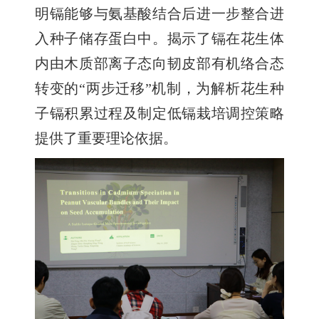
明镉能够与氨基酸结合后进一步整合进
入种子储存蛋白中。揭示了镉在花生体
内由木质部离子态向韧皮部有机络合态
转变的“两步迁移”机制，为解析花生种
子镉积累过程及制定低镉栽培调控策略
提供了重要理论依据。