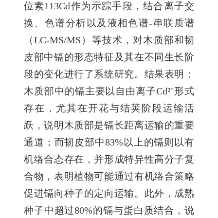
位素113Cd作为示踪手段，结合离子交
换、色谱分析以及液相色谱-串联质谱
（LC-MS/MS）等技术，对木质部和韧
皮部中镉的形态特征及其在不同生长阶
段的变化进行了系统研究。结果表明：
木质部中的镉主要以自由离子Cd²⁺形式
存在，尤其在开花与结荚阶段运输活
跃，说明木质部是镉长距离运输的重要
通道；而韧皮部中83%以上的镉则以有
机络合态存在，并形成特异性高分子复
合物，表明植物可能通过有机络合策略
促进镉向种子的定向运输。此外，成熟
种子中超过80%的镉与蛋白质结合，说